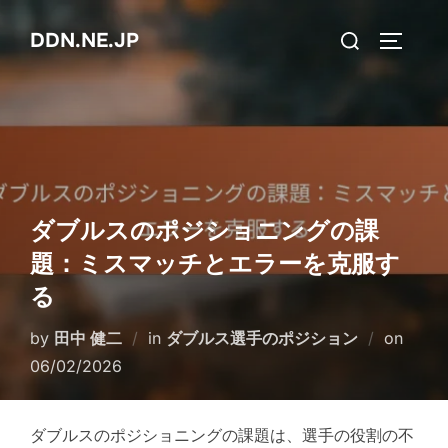
Skip
Search
DDN.NE.JP
to
TOGGLE
for:
content
ダブルスのポジショニングの課
題：ミスマッチとエラーを克服す
る
Poste
by
田中 健二
in
ダブルス選手のポジション
on
on
06/02/2026
ダブルスのポジショニングの課題は、選手の役割の不