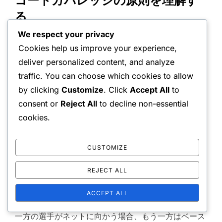
コートカバレッジの原則を理解す
る
We respect your privacy
ダブルスにおけるコートカバレッジをマスターするた
Cookies help us improve your experience,
めには、選手はコートの基本的なゾーンを把握する必
deliver personalized content, and analyze
要があります。各選手は通常、特定のエリアを占有
traffic. You can choose which cookies to allow
し、ネットとベースラインの両方を最適にカバーしま
by clicking
Customize
. Click
Accept All
to
す。主要なゾーンには、サービスボックス、ネットエ
consent or
Reject All
to decline non-essential
リア、バックコートが含まれ、それぞれ異なるポジシ
cookies.
ョニング戦略が必要です。
CUSTOMIZE
どのゾーンをカバーするかを決定するには、効果的な
REJECT ALL
コミュニケーションが不可欠です。選手は自分の意図
を声に出して伝え、パートナーのポジショニングを意
ACCEPT ALL
識して重複や隙間を避ける必要があります。例えば、
一方の選手がネットに向かう場合、もう一方はベース