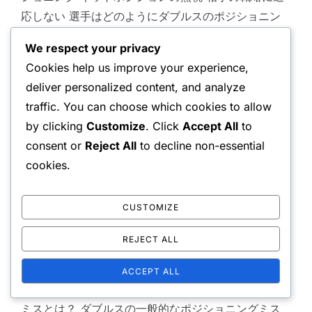
応しない 選手はどのようにダブルスのポジショニン
グミスを避けることができますか？ 明確なコミュニ
We respect your privacy
ケーションシグナルの確立 効果的なコートカバレッ
Cookies help us improve your experience,
ジドリルの練習 相手分析に基づくポジショニング戦
deliver personalized content, and analyze
略の実施 ネットポジションの定期的な見直しと調整
traffic. You can choose which cookies to allow
状況に応じた練習シナリオへの参加 ダブルスのポジ
by clicking
Customize
. Click
Accept All
to
ショニングを改善する戦略は？ ‘I’フォーメーションの
consent or
Reject All
to decline non-essential
利用 ‘オーストラリアン’フォーメーションの採用 対角
cookies.
線ポジショニングの重要性の理解 同期のための動き
のドリルの取り入れ 成功したダブルスチームの戦略
CUSTOMIZE
の分析 ダブルスのポジショニングが悪いとどのよう
な結果が生じるか？ ポイントの喪失 フラストレーシ
REJECT ALL
ョンの増加 チームワークの低下 チャンスの逸失 コー
トカバレッジの低下 コミュニケーションの欠如 効果
ACCEPT ALL
的な戦略の欠如 ダブルスの一般的なポジショニング
ミスとは？ ダブルスの一般的なポジショニングミス