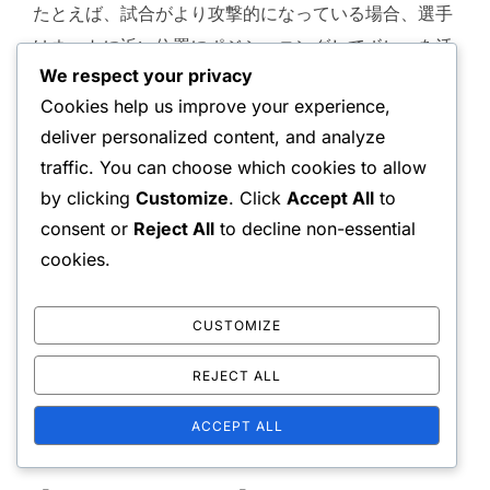
たとえば、試合がより攻撃的になっている場合、選手
はネットに近い位置にポジショニングしてボレーを活
We respect your privacy
かすことを選ぶかもしれません。逆に、相手が防御的
Cookies help us improve your experience,
にプレーしている場合、ベースラインをカバーするた
deliver personalized content, and analyze
めに少し後退する方が効果的かもしれません。
traffic. You can choose which cookies to allow
by clicking
Customize
. Click
Accept All
to
ポジショニング戦略を調整する
consent or
Reject All
to decline non-essential
cookies.
ポジショニング戦略を調整するには、試合中の柔軟性
と迅速な意思決定が必要です。選手は、スコア、相手
CUSTOMIZE
のプレースタイル、コートの状況など、現在の状況に
基づいてポジションをシフトする準備をしておくべき
REJECT ALL
です。ダイナミックなアプローチは、ポイントを獲得
ACCEPT ALL
するチャンスを生むことができます。