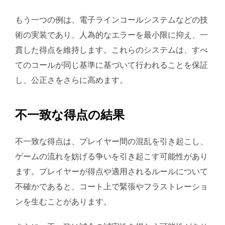
もう一つの例は、電子ラインコールシステムなどの技
術の実装であり、人為的なエラーを最小限に抑え、一
貫した得点を維持します。これらのシステムは、すべ
てのコールが同じ基準に基づいて行われることを保証
し、公正さをさらに高めます。
不一致な得点の結果
不一致な得点は、プレイヤー間の混乱を引き起こし、
ゲームの流れを妨げる争いを引き起こす可能性があり
ます。プレイヤーが得点や適用されるルールについて
不確かであると、コート上で緊張やフラストレーショ
ンを生むことがあります。