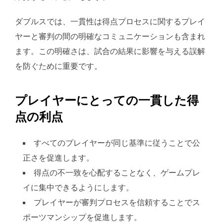
ダブルスでは、一貫性は得点プロセスに関するプレイ
ヤーと審判の間の明確なコミュニケーションも含まれ
ます。この明確さは、試合の結果に影響を与える誤解
を防ぐために重要です。
プレイヤーにとっての一貫した得
点の利点
すべてのプレイヤーが同じ基準に従うことで公
正さを促進します。
得点の不一致を心配することなく、ゲームプレ
イに集中できるようにします。
プレイヤーが審判プロセスを信頼することでス
ポーツマンシップを促進します。