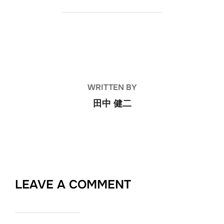
POST AUTHOR
WRITTEN BY
田中 健二
LEAVE A COMMENT