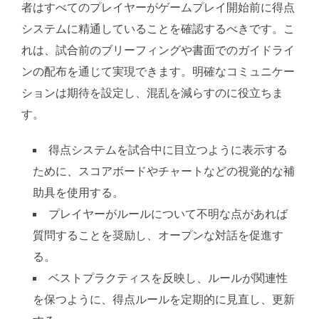
者はすべてのプレイヤーがゲームプレイ開始前に得点
システムに精通していることを確認するべきです。こ
れは、試合前のブリーフィングや書面でのガイドライ
ンの配布を通じて実現できます。明確なコミュニケー
ションは期待を設定し、混乱を減らすのに役立ちま
す。
得点システムを試合中に目立つように表示する
ために、スコアボードやチャートなどの視覚的な補
助具を使用する。
プレイヤーがルールについて不明な点があれば
質問することを奨励し、オープンな対話を促進す
る。
ベストプラクティスを反映し、ルールが関連性
を保つように、得点ルールを定期的に見直し、更新