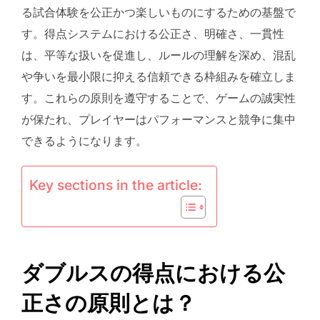
る試合体験を公正かつ楽しいものにするための基盤で
す。得点システムにおける公正さ、明確さ、一貫性
は、平等な扱いを促進し、ルールの理解を深め、混乱
や争いを最小限に抑える信頼できる枠組みを確立しま
す。これらの原則を遵守することで、ゲームの誠実性
が保たれ、プレイヤーはパフォーマンスと競争に集中
できるようになります。
Key sections in the article:
ダブルスの得点における公
正さの原則とは？