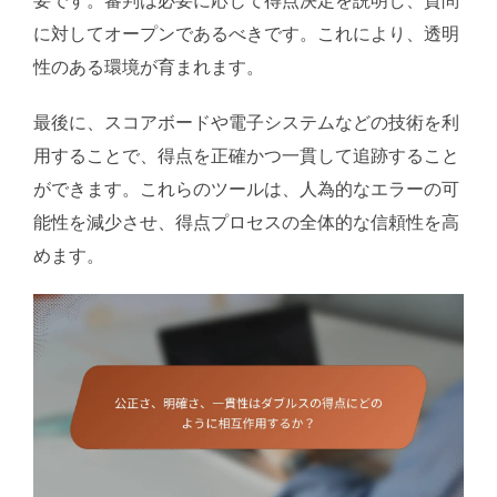
要です。審判は必要に応じて得点決定を説明し、質問
に対してオープンであるべきです。これにより、透明
性のある環境が育まれます。
最後に、スコアボードや電子システムなどの技術を利
用することで、得点を正確かつ一貫して追跡すること
ができます。これらのツールは、人為的なエラーの可
能性を減少させ、得点プロセスの全体的な信頼性を高
めます。