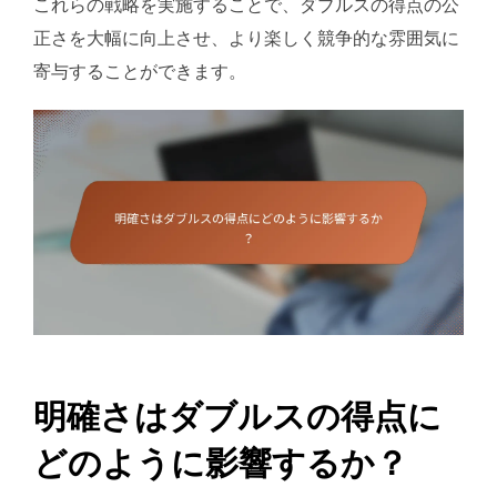
これらの戦略を実施することで、ダブルスの得点の公
正さを大幅に向上させ、より楽しく競争的な雰囲気に
寄与することができます。
明確さはダブルスの得点に
どのように影響するか？