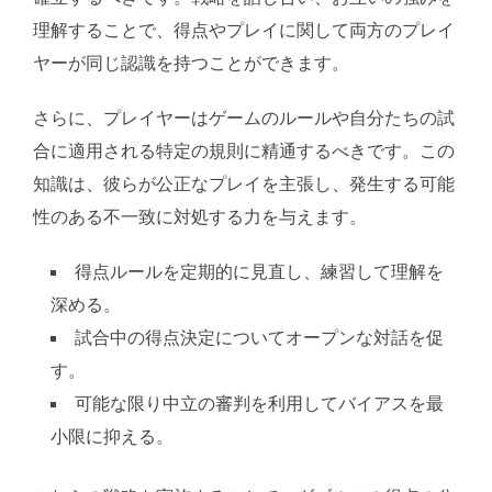
理解することで、得点やプレイに関して両方のプレイ
ヤーが同じ認識を持つことができます。
さらに、プレイヤーはゲームのルールや自分たちの試
合に適用される特定の規則に精通するべきです。この
知識は、彼らが公正なプレイを主張し、発生する可能
性のある不一致に対処する力を与えます。
得点ルールを定期的に見直し、練習して理解を
深める。
試合中の得点決定についてオープンな対話を促
す。
可能な限り中立の審判を利用してバイアスを最
小限に抑える。