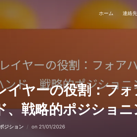
ホーム
連絡
レイヤーの役割：フォ
ド、戦略的ポジショニ
Posted
ポジション
on
21/01/2026
on