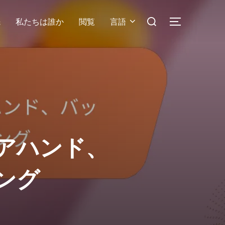
Search
先
私たちは誰か
閲覧
言語
TOGGLE S
for:
アハンド、
ング