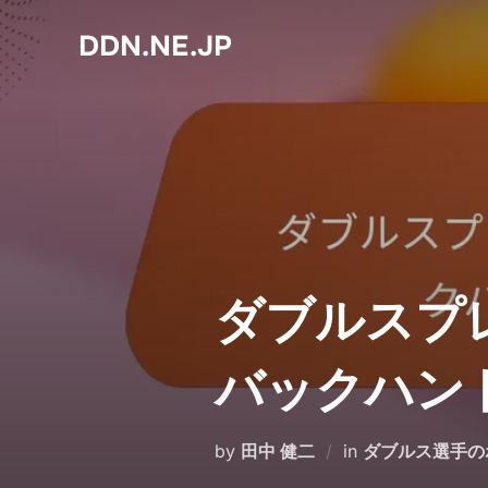
Skip
DDN.NE.JP
to
content
ダブルスプ
バックハン
by
田中 健二
in
ダブルス選手の